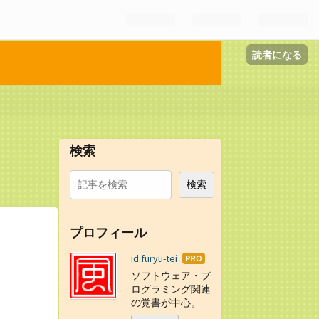
読者になる
検索
プロフィール
id:furyu-tei
はて
なブ
ソフトウェア・プ
ログ
ログラミング関連
Pro
の覚書が中心。