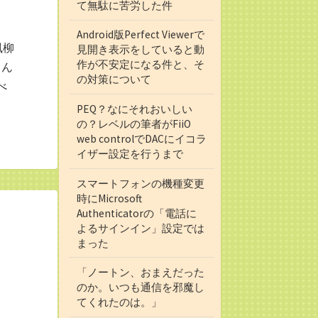
て無駄に苦労した件
Android版Perfect Viewerで
風柳
見開き表示をしていると動
作が不安定になる件と、そ
さん
の対策について
べ
PEQ？なにそれおいしい
の？レベルの筆者がFiiO
web controlでDACにイコラ
イザー設定を行うまで
スマートフォンの機種変更
時にMicrosoft
Authenticatorの「電話に
よるサインイン」設定では
まった
「ノートン、おまえだった
のか。いつも通信を邪魔し
てくれたのは。」