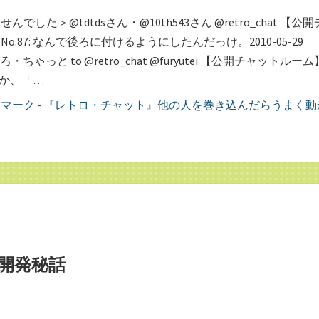
でした＞@tdtdsさん・@10th543さん @retro_chat 【公開
o.87: なんで後ろに付けるようにしたんだっけ。2010-05-29
a れとろ・ちゃっと to @retro_chat @furyutei 【公開チャットルーム
そうか、「…
開発秘話