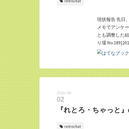
retrochat
現状報告 先日、
メモでアンケー
とも調整した結果
り場 No.189]20
2010
-
06
-
02
『れとろ・ちゃっと』
retrochat