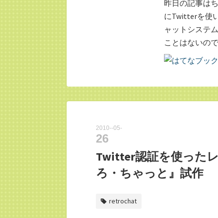
昨日の記事はち
にTwitte
ャットシステム
ことはないの
2010
-
05
-
26
Twitter認証を使
ろ・ちゃっと』試作
retrochat