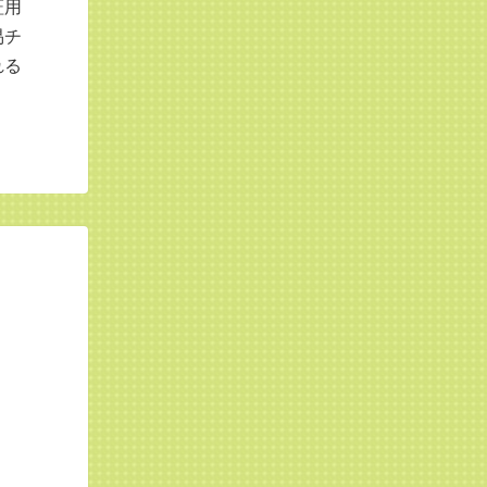
証用
易チ
れる