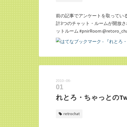
前の記事でアンケートを取ってい
計3つのチャット・ルームが開放され
ットルーム #pnirRoom @reto
2010
-
06
-
01
れとろ・ちゃっとのTw
retrochat