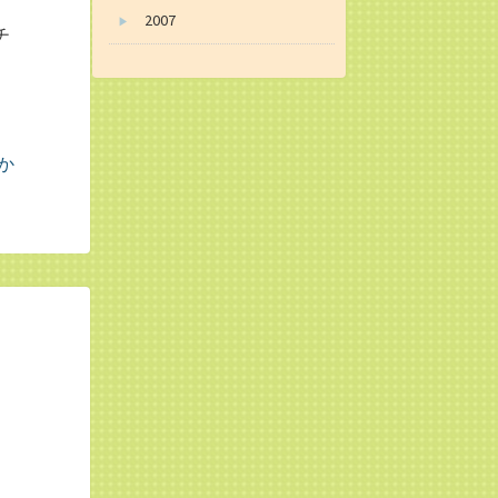
2007
▶
チ
】